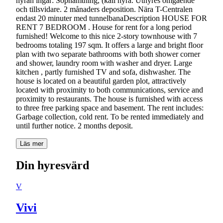
hyran ingår: Sophämtning, (kall hyra. Uthyres omgående
och tillsvidare. 2 månaders deposition. Nära T-Centralen
endast 20 minuter med tunnelbanaDescription HOUSE FOR
RENT 7 BEDROOM . House for rent for a long period
furnished! Welcome to this nice 2-story townhouse with 7
bedrooms totaling 197 sqm. It offers a large and bright floor
plan with two separate bathrooms with both shower corner
and shower, laundry room with washer and dryer. Large
kitchen , partly furnished TV and sofa, dishwasher. The
house is located on a beautiful garden plot, attractively
located with proximity to both communications, service and
proximity to restaurants. The house is furnished with access
to three free parking space and basement. The rent includes:
Garbage collection, cold rent. To be rented immediately and
until further notice. 2 months deposit.
Läs mer
Din hyresvärd
V
Vivi