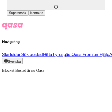
Superansök
Kontakta
Navigering
Startsidan
Sök bostad
Hitta hyresgäst
Qasa Premium
Hjälp
A
Svenska
Blocket Bostad är nu Qasa