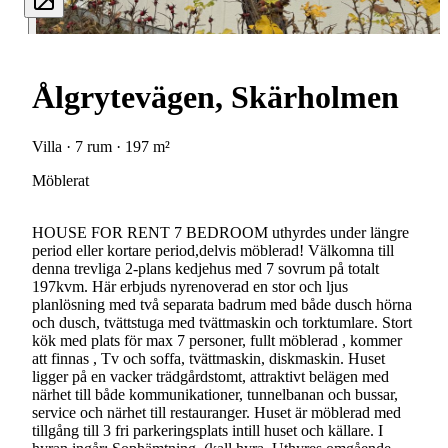
Ålgrytevägen, Skärholmen
Villa · 7 rum · 197 m²
Möblerat
HOUSE FOR RENT 7 BEDROOM uthyrdes under längre
period eller kortare period,delvis möblerad! Välkomna till
denna trevliga 2-plans kedjehus med 7 sovrum på totalt
197kvm. Här erbjuds nyrenoverad en stor och ljus
planlösning med två separata badrum med både dusch hörna
och dusch, tvättstuga med tvättmaskin och torktumlare. Stort
kök med plats för max 7 personer, fullt möblerad , kommer
att finnas , Tv och soffa, tvättmaskin, diskmaskin. Huset
ligger på en vacker trädgårdstomt, attraktivt belägen med
närhet till både kommunikationer, tunnelbanan och bussar,
service och närhet till restauranger. Huset är möblerad med
tillgång till 3 fri parkeringsplats intill huset och källare. I