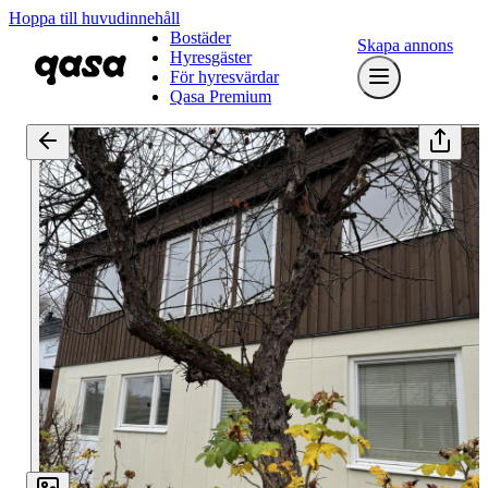
Hoppa till huvudinnehåll
Bostäder
Skapa annons
Hyresgäster
För hyresvärdar
Qasa Premium