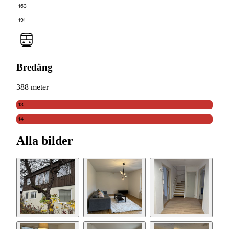
163
191
Bredäng
388 meter
13
14
Alla bilder