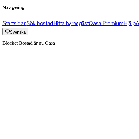
Navigering
Startsidan
Sök bostad
Hitta hyresgäst
Qasa Premium
Hjälp
A
Svenska
Blocket Bostad är nu Qasa