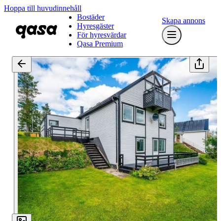
Hoppa till huvudinnehåll
Bostäder
Skapa annons
Hyresgäster
För hyresvärdar
Qasa Premium