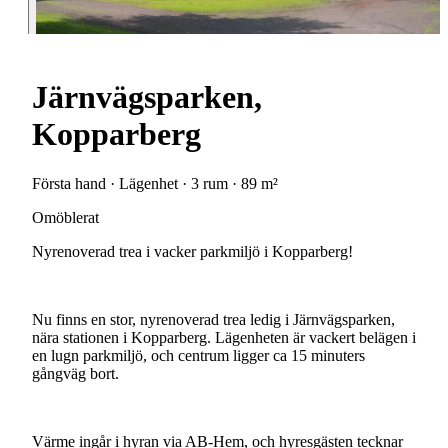
Järnvägsparken,
Kopparberg
Första hand · Lägenhet · 3 rum · 89 m²
Omöblerat
Nyrenoverad
trea
i
vacker
parkmiljö
i
Kopparberg!
Nu
finns
en
stor,
nyrenoverad
trea
ledig
i
Järnvägsparken,
nära
stationen
i
Kopparberg.
Lägenheten
är
vackert
belägen
i
en
lugn
parkmiljö,
och
centrum
ligger
ca
15
minuters
gångväg
bort.
Värme
ingår
i
hyran
via
AB-Hem,
och
hyresgästen
tecknar