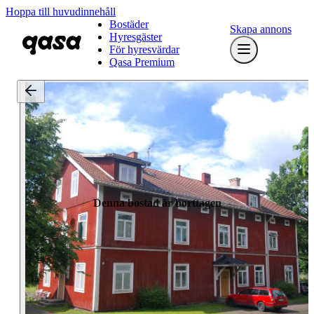
Hoppa till huvudinnehåll
Bostäder
Skapa annons
Hyresgäster
För hyresvärdar
Qasa Premium
Denna bostad är borttagen