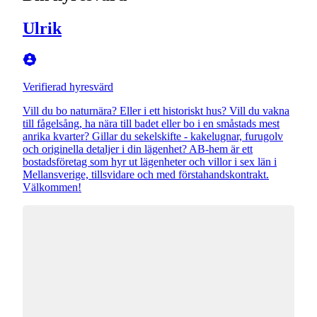
Ulrik
Verifierad hyresvärd
Vill du bo naturnära? Eller i ett historiskt hus? Vill du vakna
till fågelsång, ha nära till badet eller bo i en småstads mest
anrika kvarter? Gillar du sekelskifte - kakelugnar, furugolv
och originella detaljer i din lägenhet? AB-hem är ett
bostadsföretag som hyr ut lägenheter och villor i sex län i
Mellansverige, tillsvidare och med förstahandskontrakt.
Välkommen!