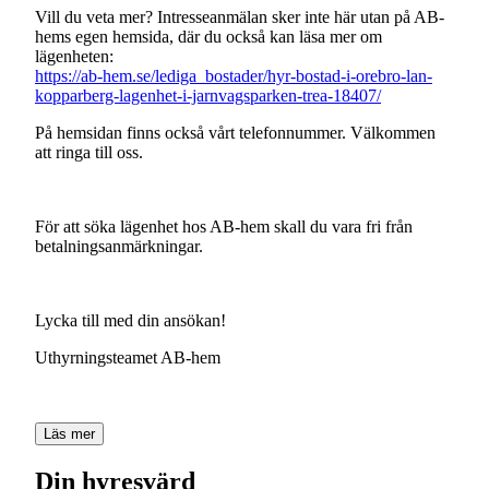
Vill
du
veta
mer?
Intresseanmälan
sker
inte
här
utan
på
AB-
hems
egen
hemsida,
där
du
också
kan
läsa
mer
om
lägenheten:
https://ab-hem.se/lediga_bostader/hyr-bostad-i-orebro-lan-
kopparberg-lagenhet-i-jarnvagsparken-trea-18407/
På
hemsidan
finns
också
vårt
telefonnummer.
Välkommen
att
ringa
till
oss.
För
att
söka
lägenhet
hos
AB-hem
skall
du
vara
fri
från
betalningsanmärkningar.
Lycka
till
med
din
ansökan!
Uthyrningsteamet
AB-hem
Läs mer
Din hyresvärd