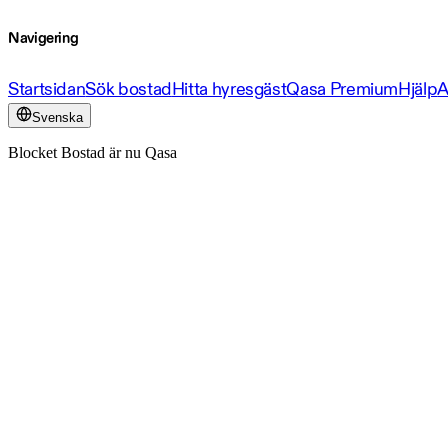
Navigering
Startsidan
Sök bostad
Hitta hyresgäst
Qasa Premium
Hjälp
A
Svenska
Blocket Bostad är nu Qasa