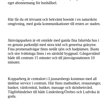
eget
abonnemang
för
hushållsel.
Här
får
du
ett
trivsamt
och
bekvämt
boende
i
en
naturskön
omgivning,
med
goda
kommunikationer
till
resten
av
staden.
Järnvägsparken
är
ett
område
med
gamla
fina
faluröda
hus
i
en
genuin
parkmiljö
med
stora
träd
och
generösa
gräsytor.
Fina
promenadvägar
finns
nedåt
sjön
och
badplatsen.
Bastu
och
stor
tvättstuga
finns
i
en
särskild
byggnad.
Gångavstånd
både
till
centrum
15
minuter
och
till
järnvägsstationen
10
minuter.
Kopparberg
är
centralort
i
Ljusnarsbergs
kommun
med
all
tänkbar
service
i
centrum.
Här
finns
matbutiker,
restauranger,
banker,
vårdcentral,
butiker,
massage
och
skönhetsvård.
Tågförbindelser
till
både
Lindesberg/Örebro
och
Ludvika
är
goda.