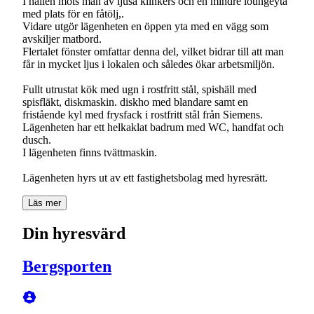
I hallen möts man av ljusa klinkers och en mindre loungeyta
med plats för en fåtölj,.
Vidare utgör lägenheten en öppen yta med en vägg som
avskiljer matbord.
Flertalet fönster omfattar denna del, vilket bidrar till att man
får in mycket ljus i lokalen och således ökar arbetsmiljön.
Fullt utrustat kök med ugn i rostfritt stål, spishäll med
spisfläkt, diskmaskin. diskho med blandare samt en
fristående kyl med frysfack i rostfritt stål från Siemens.
Lägenheten har ett helkaklat badrum med WC, handfat och
dusch.
I lägenheten finns tvättmaskin.
Lägenheten hyrs ut av ett fastighetsbolag med hyresrätt.
Läs mer
Din hyresvärd
Bergsporten