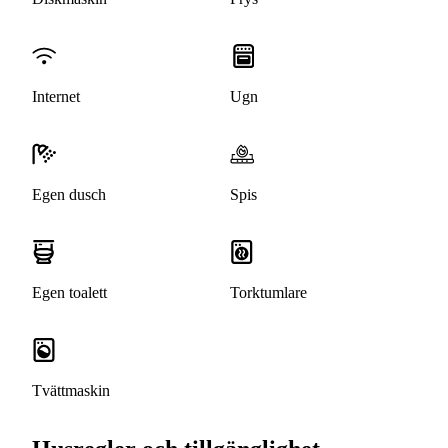
Internet
Ugn
Egen dusch
Spis
Egen toalett
Torktumlare
Tvättmaskin