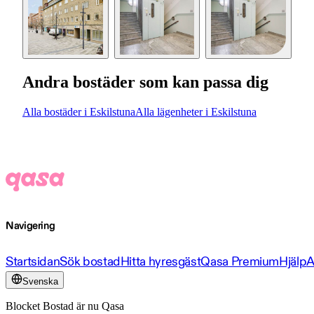
Andra bostäder som kan passa dig
Alla bostäder i Eskilstuna
Alla lägenheter i Eskilstuna
Navigering
Startsidan
Sök bostad
Hitta hyresgäst
Qasa Premium
Hjälp
A
Svenska
Blocket Bostad är nu Qasa