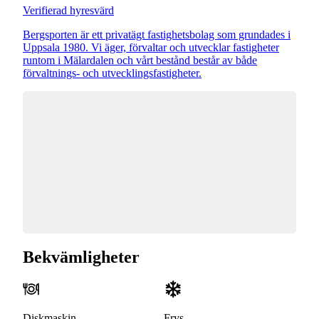
Verifierad hyresvärd
Bergsporten är ett privatägt fastighetsbolag som grundades i
Uppsala 1980. Vi äger, förvaltar och utvecklar fastigheter
runtom i Mälardalen och vårt bestånd består av både
förvaltnings- och utvecklingsfastigheter.
Bekvämligheter
Diskmaskin
Frys