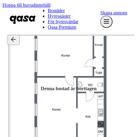
Hoppa till huvudinnehåll
Bostäder
Skapa annons
Hyresgäster
För hyresvärdar
Qasa Premium
Denna bostad är borttagen