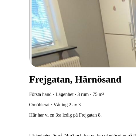
Frejgatan, Härnösand
Första hand · Lägenhet · 3 rum · 75 m²
Omöblerat · Våning 2 av 3
Här
har
vi
en
3:a
ledig
på
Frejgatan
8.
Lägenheten
är
på
74m2
och
har
en
bra
planlösning
på
fö