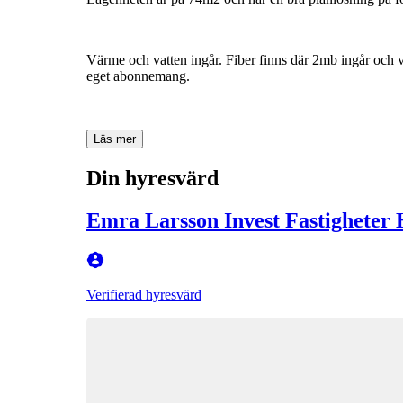
Värme
och
vatten
ingår.
Fiber
finns
där
2mb
ingår
och
v
eget
abonnemang.
Läs mer
Din hyresvärd
Emra Larsson Invest Fastigheter
Verifierad hyresvärd