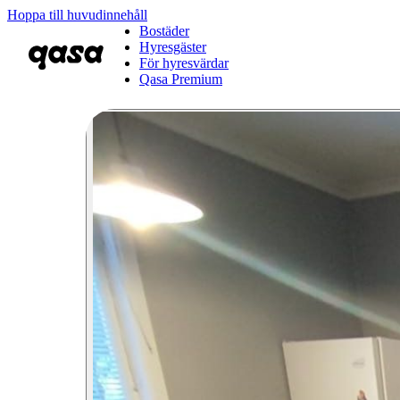
Hoppa till huvudinnehåll
Bostäder
Hyresgäster
För hyresvärdar
Qasa Premium