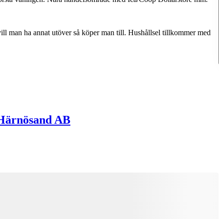
ill
man
ha
annat
utöver
så
köper
man
till.
Hushållsel
tillkommer
med
 Härnösand AB