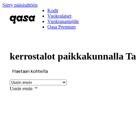
Siirry pääsisältöön
Kodit
Vuokralaiset
Vuokranantajille
Qasa Premium
kerrostalot paikkakunnalla T
Haetaan kohteita
Uusin ensin