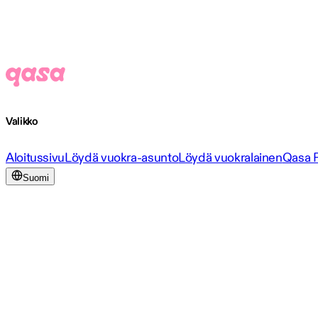
Valikko
Aloitussivu
Löydä vuokra-asunto
Löydä vuokralainen
Qasa 
Suomi