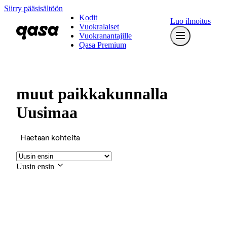
Siirry pääsisältöön
Kodit
Luo ilmoitus
Vuokralaiset
Vuokranantajille
Qasa Premium
muut paikkakunnalla
Uusimaa
Haetaan kohteita
Uusin ensin