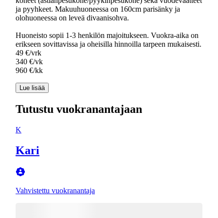
koneet (astianpesukone/pyykinpesukone) sekä vuodevaatteet
ja pyyhkeet. Makuuhuoneessa on 160cm parisänky ja
olohuoneessa on leveä divaanisohva.
Huoneisto sopii 1-3 henkilön majoitukseen. Vuokra-aika on
erikseen sovittavissa ja oheisilla hinnoilla tarpeen mukaisesti.
49 €/vrk
340 €/vk
960 €/kk
Lue lisää
Tutustu vuokranantajaan
K
Kari
Vahvistettu vuokranantaja