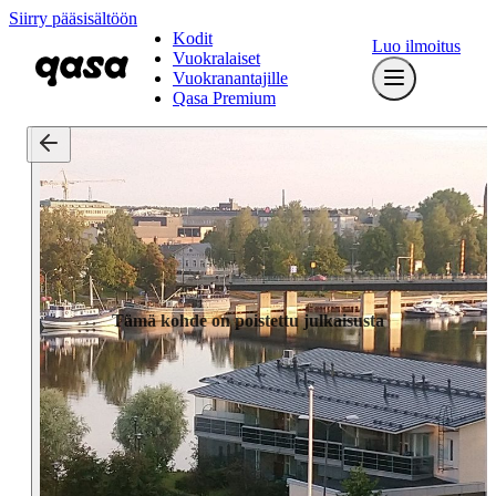
Siirry pääsisältöön
Kodit
Luo ilmoitus
Vuokralaiset
Vuokranantajille
Qasa Premium
Tämä kohde on poistettu julkaisusta