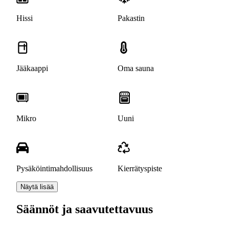
Hissi
Pakastin
Jääkaappi
Oma sauna
Mikro
Uuni
Pysäköintimahdollisuus
Kierrätyspiste
Näytä lisää
Säännöt ja saavutettavuus