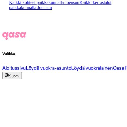
Kaikki kohteet paikkakunnalla Joensuu
Kaikki kerrostalot
paikkakunnalla Joensuu
Valikko
Aloitussivu
Löydä vuokra-asunto
Löydä vuokralainen
Qasa 
Suomi