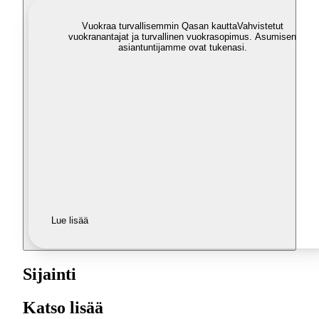
Vuokraa turvallisemmin Qasan kautta
Vahvistetut
vuokranantajat ja turvallinen vuokrasopimus. Asumisen
asiantuntijamme ovat tukenasi.
Lue lisää
Sijainti
Katso lisää