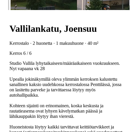
Vallilankatu, Joensuu
Kerrostalo · 2 huonetta · 1 makuuhuone · 40 m²
Kerros 6 / 6
Studio Vallila lyhytaikaiseen/määräaikaiseen vuokraukseen.
Nyt vapaana vk 28
Upealla jokinäkymillä oleva ylimmän kerroksen kalustettu
sanallinen kaksio uudehkossa kerrostalossa Penttilässä, jossa
on lasitettu parveke ja tarvittaessa löytyy myös
autohallipaikka.
Kohteen sijainti on erinomainen, koska keskusta ja
rautatieasema ovat lyhyen kävelymatkan päässä ja
lähikauppakin löytyy ihan vierestä.
Huoneistosta löytyy kaikki tarvittavat keittiötarvikkeet ja