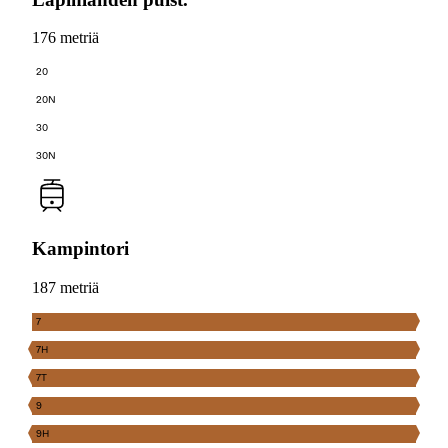
176 metriä
20
20N
30
30N
Kampintori
187 metriä
7
7H
7T
9
9H