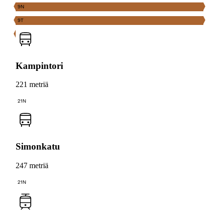
9N
9T
Kampintori
221 metriä
21N
Simonkatu
247 metriä
21N