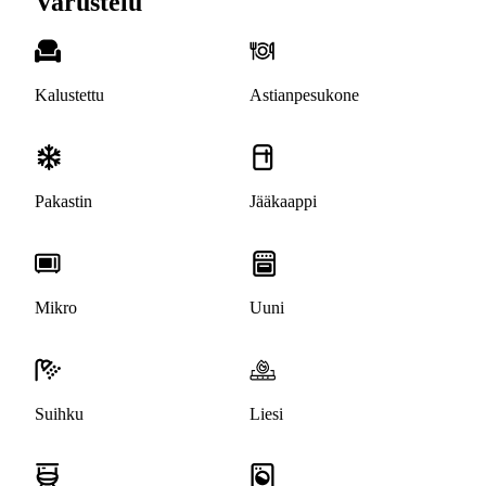
Varustelu
Kalustettu
Astianpesukone
Pakastin
Jääkaappi
Mikro
Uuni
Suihku
Liesi