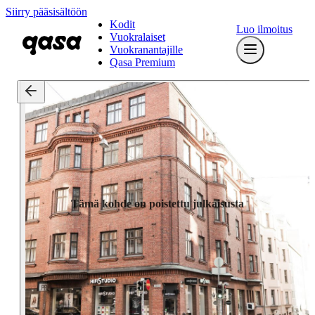
Siirry pääsisältöön
Kodit
Luo ilmoitus
Vuokralaiset
Vuokranantajille
Qasa Premium
Tämä kohde on poistettu julkaisusta