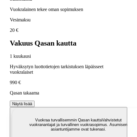
Vuokralainen tekee oman sopimuksen
Vesimaksu
20 €
Vakuus Qasan kautta
1 kuukausi
Hyväksytyn luottotietojen tarkistuksen läpäisseet
vuokralaiset
990 €
Qasan takaama
Näytä lisää
Vuokraa turvallisemmin Qasan kautta
Vahvistetut
vuokranantajat ja turvallinen vuokrasopimus. Asumisen
asiantuntijamme ovat tukenasi.