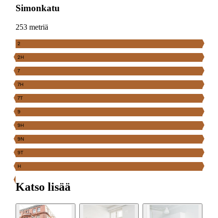
Simonkatu
253 metriä
2
2H
7
7H
7T
9
9H
9N
9T
H
Katso lisää