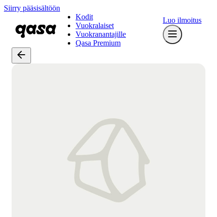
Siirry pääsisältöön
Kodit
Luo ilmoitus
Vuokralaiset
Vuokranantajille
Qasa Premium