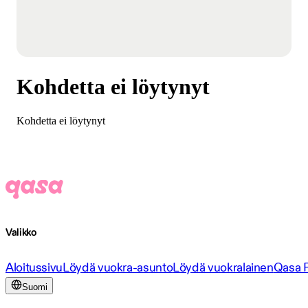
Kohdetta ei löytynyt
Kohdetta ei löytynyt
Valikko
Aloitussivu
Löydä vuokra-asunto
Löydä vuokralainen
Qasa 
Suomi