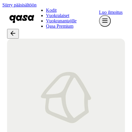
Siirry pääsisältöön
Kodit
Luo ilmoitus
Vuokralaiset
Vuokranantajille
Qasa Premium