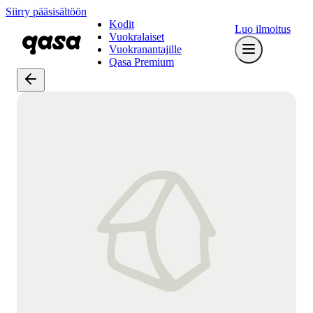
Siirry pääsisältöön
Kodit
Luo ilmoitus
Vuokralaiset
Vuokranantajille
Qasa Premium