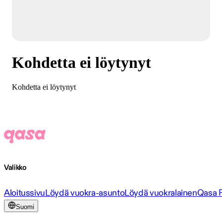
Kohdetta ei löytynyt
Kohdetta ei löytynyt
Valikko
Aloitussivu
Löydä vuokra-asunto
Löydä vuokralainen
Qasa 
Suomi