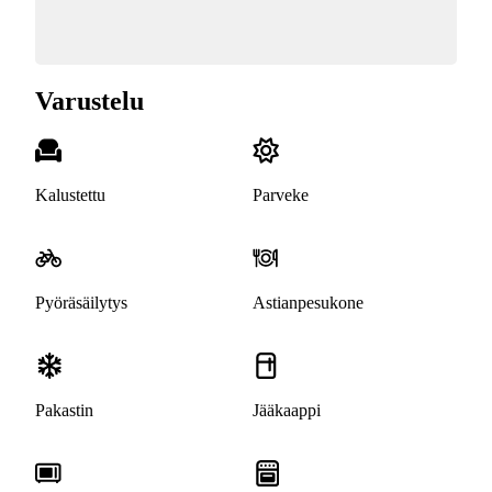
Varustelu
Kalustettu
Parveke
Pyöräsäilytys
Astianpesukone
Pakastin
Jääkaappi