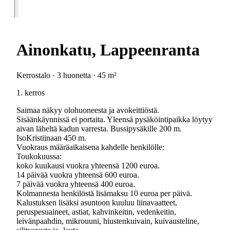
Ainonkatu, Lappeenranta
Kerrostalo · 3 huonetta · 45 m²
1. kerros
Saimaa näkyy olohuoneesta ja avokeittiöstä.
Sisäänkäynnissä ei portaita. Yleensä pysäköintipaikka löytyy
aivan läheltä kadun varresta. Bussipysäkille 200 m.
IsoKristiinaan 450 m.
Vuokraus määräaikaisena kahdelle henkilölle:
Toukokuussa:
koko kuukausi vuokra yhteensä 1200 euroa.
14 päivää vuokra yhteensä 600 euroa.
7 päivää vuokra yhteensä 400 euroa.
Kolmannesta henkilöstä lisämaksu 10 euroa per päivä.
Kalustuksen lisäksi asuntoon kuuluu liinavaatteet,
peruspesuaineet, astiat, kahvinkeitin, vedenkeitin,
leivänpaahdin, mikrouuni, hiustenkuivain, kuivausteline,