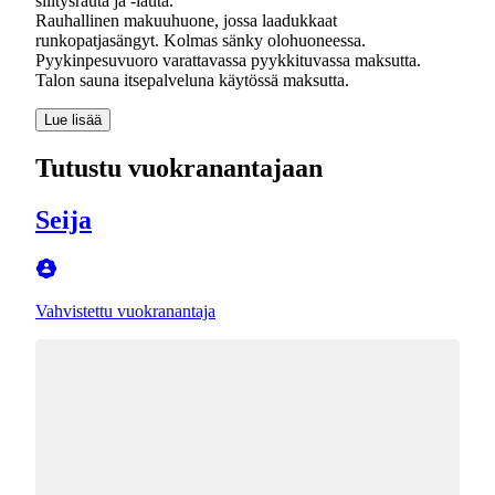
silitysrauta ja -lauta.
Rauhallinen makuuhuone, jossa laadukkaat
runkopatjasängyt. Kolmas sänky olohuoneessa.
Pyykinpesuvuoro varattavassa pyykkituvassa maksutta.
Lue lisää
Tutustu vuokranantajaan
Seija
Vahvistettu vuokranantaja