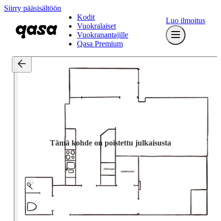
Siirry pääsisältöön
Kodit
Luo ilmoitus
Vuokralaiset
Vuokranantajille
Qasa Premium
Tämä kohde on poistettu julkaisusta