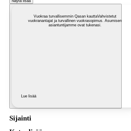
Näytä lisää
Vuokraa turvallisemmin Qasan kautta
Vahvistetut
vuokranantajat ja turvallinen vuokrasopimus. Asumisen
asiantuntijamme ovat tukenasi.
Lue lisää
Sijainti