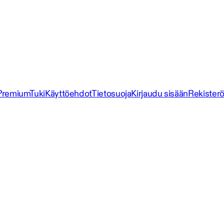
Premium
Tuki
Käyttöehdot
Tietosuoja
Kirjaudu sisään
Rekisterö