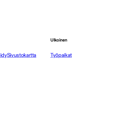
Ulkoinen
idy
Sivustokartta
Työpaikat