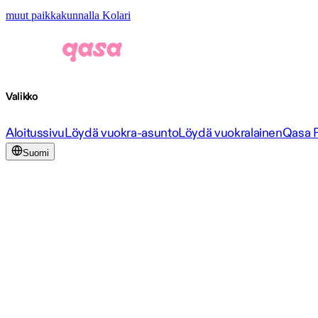
muut paikkakunnalla Kolari
Valikko
Aloitussivu
Löydä vuokra-asunto
Löydä vuokralainen
Qasa 
Suomi