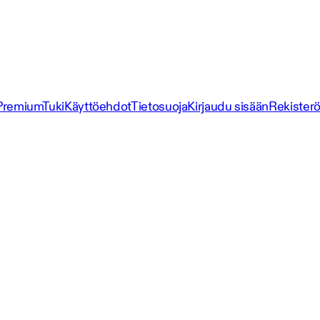
Premium
Tuki
Käyttöehdot
Tietosuoja
Kirjaudu sisään
Rekisterö