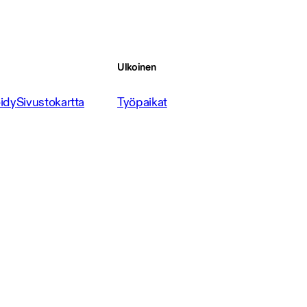
Ulkoinen
idy
Sivustokartta
Työpaikat