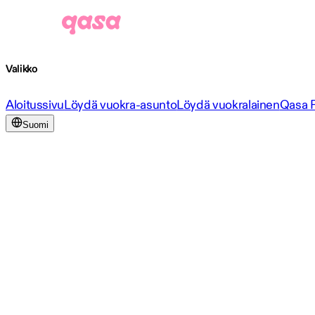
Valikko
Aloitussivu
Löydä vuokra-asunto
Löydä vuokralainen
Qasa 
Suomi