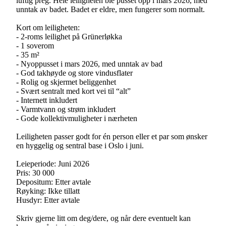
luftig preg. Hele leiligheten ble pusset opp i mars 2026, med
unntak av badet. Badet er eldre, men fungerer som normalt.
Kort om leiligheten:
- 2-roms leilighet på Grünerløkka
- 1 soverom
- 35 m²
- Nyoppusset i mars 2026, med unntak av bad
- God takhøyde og store vindusflater
- Rolig og skjermet beliggenhet
- Svært sentralt med kort vei til “alt”
- Internett inkludert
- Varmtvann og strøm inkludert
- Gode kollektivmuligheter i nærheten
Leiligheten passer godt for én person eller et par som ønsker
en hyggelig og sentral base i Oslo i juni.
Leieperiode: Juni 2026
Pris: 30 000
Depositum: Etter avtale
Røyking: Ikke tillatt
Husdyr: Etter avtale
Skriv gjerne litt om deg/dere, og når dere eventuelt kan