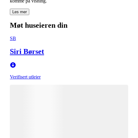
komme på visning.
Les mer
Møt huseieren din
SB
Siri Børset
Verifisert utleier