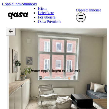
Hopp til hovedinnhold
Hjem
Opprett annonse
Leietakere
For utleiere
Qasa Premium
Denne oppføringen er arkivert