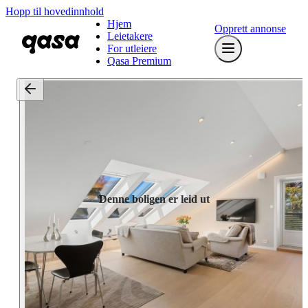
Hopp til hovedinnhold
Hjem
Opprett annonse
Leietakere
For utleiere
Qasa Premium
Denne boligen er leid ut