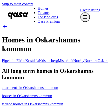
Skip to main content
Homes
Create listing
Tenants
For landlords
Qasa Premium
Homes in Oskarshamns
kommun
Figeholm
Fårbo
Kristdala
Kristineberg
Misterhult
Norrby
Norrtorn
Oskar
All long term homes in Oskarshamns
kommun
apartments in Oskarshamns kommun
houses in Oskarshamns kommun
terrace houses in Oskarshamns kommun