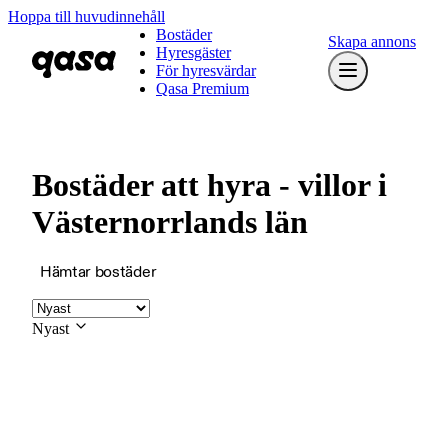
Hoppa till huvudinnehåll
Bostäder
Skapa annons
Hyresgäster
För hyresvärdar
Qasa Premium
Bostäder att hyra - villor i
Västernorrlands län
Hämtar bostäder
Nyast