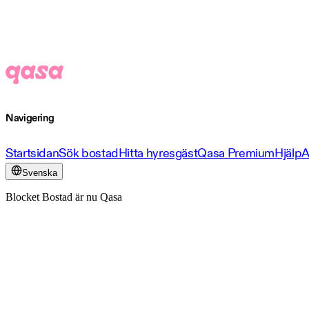
Navigering
Startsidan
Sök bostad
Hitta hyresgäst
Qasa Premium
Hjälp
A
Svenska
Blocket Bostad är nu Qasa