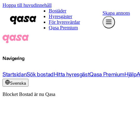
Hoppa till huvudinnehåll
Bostäder
Skapa annons
Hyresgäster
För hyresvärdar
Qasa Premium
Navigering
Startsidan
Sök bostad
Hitta hyresgäst
Qasa Premium
Hjälp
A
Svenska
Blocket Bostad är nu Qasa