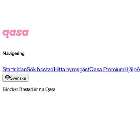
Navigering
Startsidan
Sök bostad
Hitta hyresgäst
Qasa Premium
Hjälp
A
Svenska
Blocket Bostad är nu Qasa