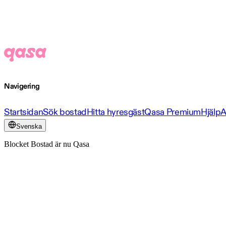
Navigering
Startsidan
Sök bostad
Hitta hyresgäst
Qasa Premium
Hjälp
A
Svenska
Blocket Bostad är nu Qasa