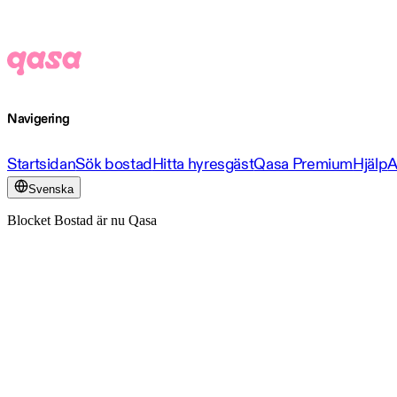
Navigering
Startsidan
Sök bostad
Hitta hyresgäst
Qasa Premium
Hjälp
A
Svenska
Blocket Bostad är nu Qasa