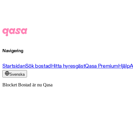
Navigering
Startsidan
Sök bostad
Hitta hyresgäst
Qasa Premium
Hjälp
A
Svenska
Blocket Bostad är nu Qasa