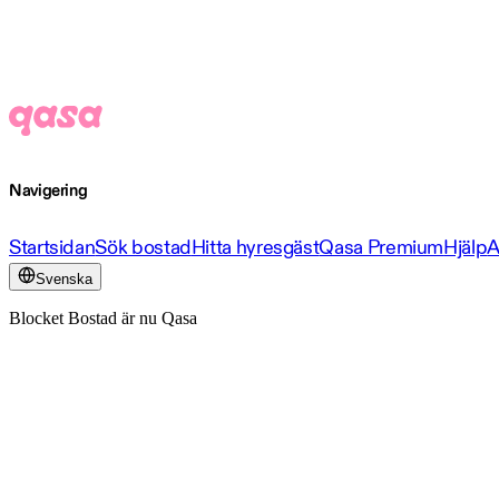
Navigering
Startsidan
Sök bostad
Hitta hyresgäst
Qasa Premium
Hjälp
A
Svenska
Blocket Bostad är nu Qasa