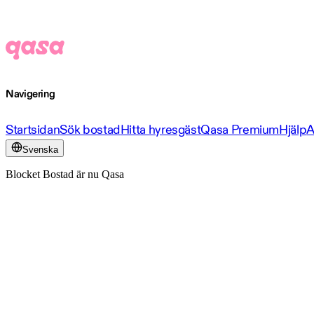
Navigering
Startsidan
Sök bostad
Hitta hyresgäst
Qasa Premium
Hjälp
A
Svenska
Blocket Bostad är nu Qasa