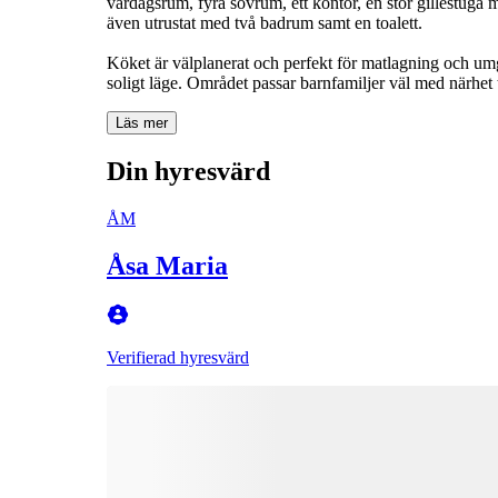
vardagsrum, fyra sovrum, ett kontor, en stor gillestuga 
även utrustat med två badrum samt en toalett.
Köket är välplanerat och perfekt för matlagning och um
soligt läge. Området passar barnfamiljer väl med närhet
Läs mer
Din hyresvärd
ÅM
Åsa Maria
Verifierad hyresvärd