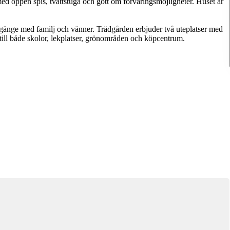
med öppen spis, tvättstuga och gott om förvaringsmöjligheter. Huset är
gänge med familj och vänner. Trädgården erbjuder två uteplatser med
 till både skolor, lekplatser, grönområden och köpcentrum.