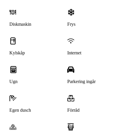
Diskmaskin
Frys
Kylskåp
Internet
Ugn
Parkering ingår
Egen dusch
Förråd