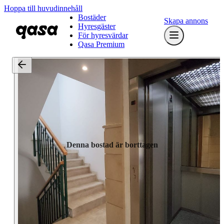
Hoppa till huvudinnehåll
Bostäder
Skapa annons
Hyresgäster
För hyresvärdar
Qasa Premium
Denna bostad är borttagen