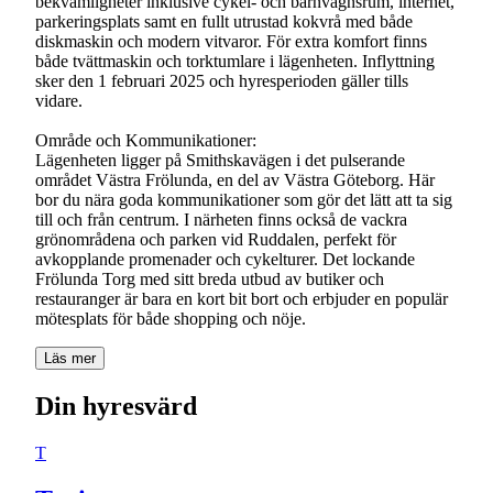
bekvämligheter inklusive cykel- och barnvagnsrum, internet,
parkeringsplats samt en fullt utrustad kokvrå med både
diskmaskin och modern vitvaror. För extra komfort finns
både tvättmaskin och torktumlare i lägenheten. Inflyttning
sker den 1 februari 2025 och hyresperioden gäller tills
vidare.
Område och Kommunikationer:
Lägenheten ligger på Smithskavägen i det pulserande
området Västra Frölunda, en del av Västra Göteborg. Här
bor du nära goda kommunikationer som gör det lätt att ta sig
till och från centrum. I närheten finns också de vackra
grönområdena och parken vid Ruddalen, perfekt för
avkopplande promenader och cykelturer. Det lockande
Frölunda Torg med sitt breda utbud av butiker och
restauranger är bara en kort bit bort och erbjuder en populär
mötesplats för både shopping och nöje.
Läs mer
Din hyresvärd
T