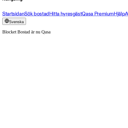
Startsidan
Sök bostad
Hitta hyresgäst
Qasa Premium
Hjälp
A
Svenska
Blocket Bostad är nu Qasa