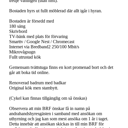
tredje våningen (utan hiss).
Bostaden hyrs ut fullt möblerad där allt igår i hyran.
Bostaden är försedd med
180 säng
Skrivbord
TV-bänk med plats för förvaring
Smarttv / Google Nest / Chromecast
Internet via Bredband2 250/100 Mbit/s
Mikrovågsugn
Fullt utrustad kök
Gemensam tvättstuga finns en kort promenad bort och det
går att boka tid online.
Renoverad badrum med badkar
Original kök men stambytt.
(Cykel kan finnas tillgänglig om så önskas)
Observera att min BRF önskar få in namn på
andrahandshyresgästen i samband med ansökan om
uthyrning och jag kan som mest ansöka om 1 år i taget.
Detta innebär att ansökan skickas in till min BRF för