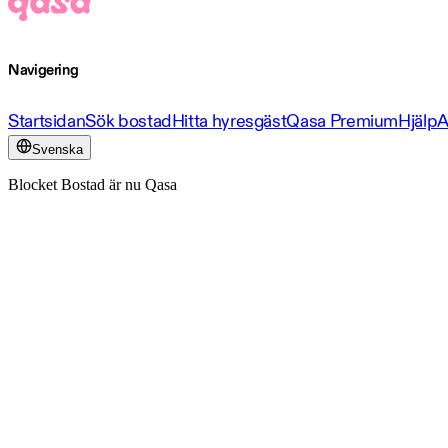
Navigering
Startsidan
Sök bostad
Hitta hyresgäst
Qasa Premium
Hjälp
A
Svenska
Blocket Bostad är nu Qasa