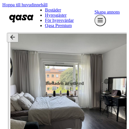
Hoppa till huvudinnehåll
Bostäder
Skapa annons
Hyresgäster
För hyresvärdar
Qasa Premium
Bostaden är uthyrd