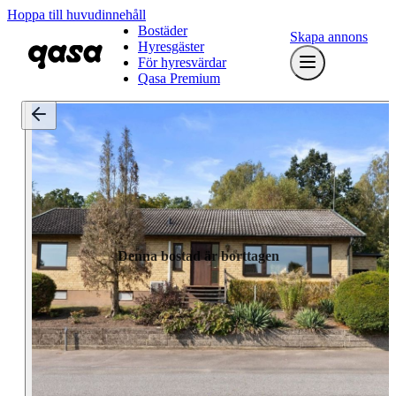
Hoppa till huvudinnehåll
Bostäder
Skapa annons
Hyresgäster
För hyresvärdar
Qasa Premium
Denna bostad är borttagen