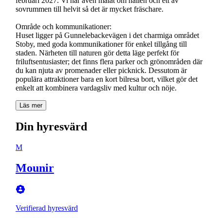
februari 2027. Vi har även målat om hallen och ett av
sovrummen till helvit så det är mycket fräschare.
Område och kommunikationer:
Huset ligger på Gunnelebackevägen i det charmiga området
Stoby, med goda kommunikationer för enkel tillgång till
staden. Närheten till naturen gör detta läge perfekt för
friluftsentusiaster; det finns flera parker och grönområden där
du kan njuta av promenader eller picknick. Dessutom är
populära attraktioner bara en kort bilresa bort, vilket gör det
enkelt att kombinera vardagsliv med kultur och nöje.
Läs mer
Din hyresvärd
M
Mounir
Verifierad hyresvärd