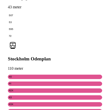
43 meter
507
53
595
72
Stockholm Odenplan
110 meter
40
41
42X
43
43X