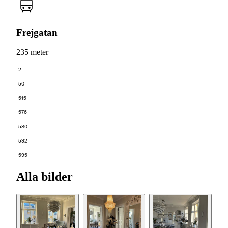
Frejgatan
235 meter
2
50
515
576
580
592
595
Alla bilder