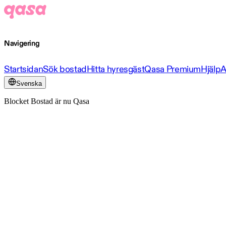
Navigering
Startsidan
Sök bostad
Hitta hyresgäst
Qasa Premium
Hjälp
A
Svenska
Blocket Bostad är nu Qasa