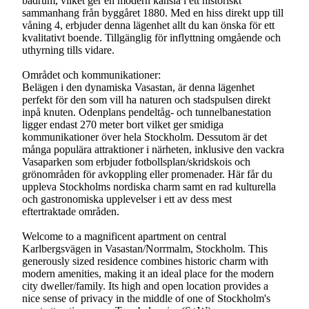
badrum, vilket ger en modern känsla i ett historiskt
sammanhang från byggåret 1880. Med en hiss direkt upp till
våning 4, erbjuder denna lägenhet allt du kan önska för ett
kvalitativt boende. Tillgänglig för inflyttning omgående och
uthyrning tills vidare.
Området och kommunikationer:
Belägen i den dynamiska Vasastan, är denna lägenhet
perfekt för den som vill ha naturen och stadspulsen direkt
inpå knuten. Odenplans pendeltåg- och tunnelbanestation
ligger endast 270 meter bort vilket ger smidiga
kommunikationer över hela Stockholm. Dessutom är det
många populära attraktioner i närheten, inklusive den vackra
Vasaparken som erbjuder fotbollsplan/skridskois och
grönområden för avkoppling eller promenader. Här får du
uppleva Stockholms nordiska charm samt en rad kulturella
och gastronomiska upplevelser i ett av dess mest
eftertraktade områden.
Welcome to a magnificent apartment on central
Karlbergsvägen in Vasastan/Norrmalm, Stockholm. This
generously sized residence combines historic charm with
modern amenities, making it an ideal place for the modern
city dweller/family. Its high and open location provides a
nice sense of privacy in the middle of one of Stockholm's