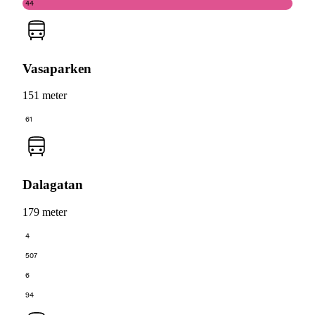
44
Vasaparken
151 meter
61
Dalagatan
179 meter
4
507
6
94