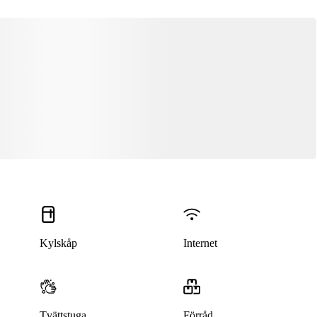
Kylskåp
Internet
Tvättstuga
Förråd