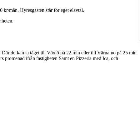
0
kr/mån.
Hyresgästen
står
för
eget
elavtal.
nheten.
.
Där
du
kan
ta
tåget
till
Växjö
på
22
min
eller
till
Värnamo
på
25
min.
rs
promenad
ifrån
fastigheten
Samt
en
Pizzeria
med
Ica,
och