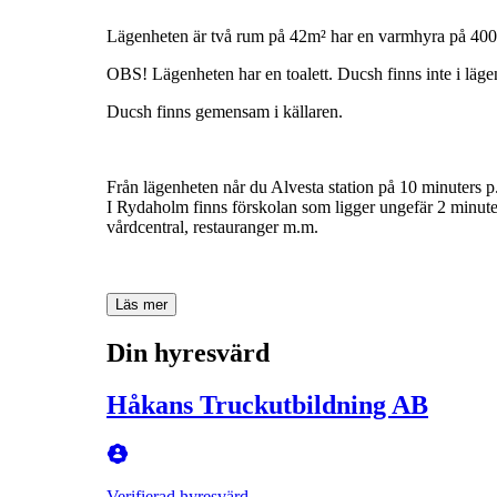
Lägenheten
är
två
rum
på
42m²
har
en
varmhyra
på
400
OBS!
Lägenheten
har
en
toalett.
Ducsh
finns
inte
i
läge
Ducsh
finns
gemensam
i
källaren.
Från
lägenheten
når
du
Alvesta
station
på
10
minuters
p
I
Rydaholm
finns
förskolan
som
ligger
ungefär
2
minute
vårdcentral,
restauranger
m.m.
Läs mer
Din hyresvärd
Håkans Truckutbildning AB
Verifierad hyresvärd