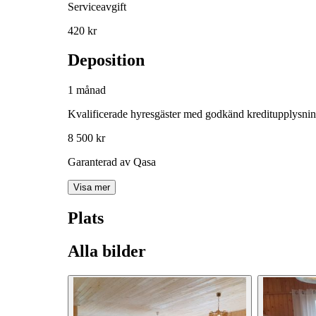
Serviceavgift
420 kr
Deposition
1 månad
Kvalificerade hyresgäster med godkänd kreditupplysni
8 500 kr
Garanterad av Qasa
Visa mer
Plats
Alla bilder