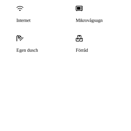
Internet
Mikrovågsugn
Egen dusch
Förråd
Denna bostad är borttagen