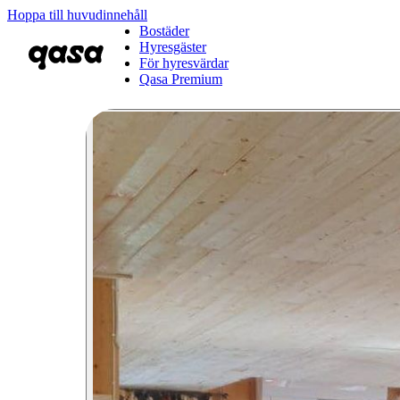
Hoppa till huvudinnehåll
Bostäder
Hyresgäster
För hyresvärdar
Qasa Premium