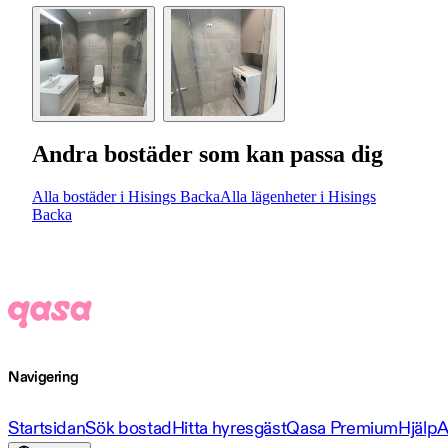
Andra bostäder som kan passa dig
Alla bostäder i Hisings Backa
Alla lägenheter i Hisings
Backa
Navigering
Startsidan
Sök bostad
Hitta hyresgäst
Qasa Premium
Hjälp
A