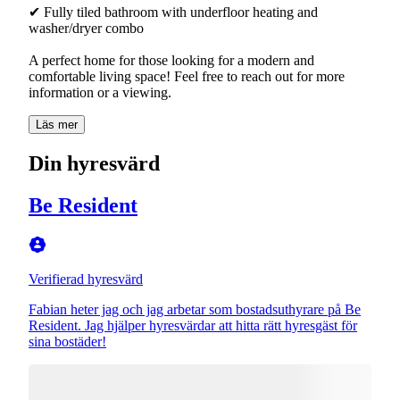
✔ Fully tiled bathroom with underfloor heating and
washer/dryer combo
A perfect home for those looking for a modern and
comfortable living space! Feel free to reach out for more
information or a viewing.
Läs mer
Din hyresvärd
Be Resident
Verifierad hyresvärd
Fabian heter jag och jag arbetar som bostadsuthyrare på Be
Resident. Jag hjälper hyresvärdar att hitta rätt hyresgäst för
sina bostäder!