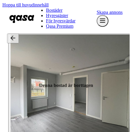
Hoppa till huvudinnehåll
Bostäder
Skapa annons
Hyresgäster
För hyresvärdar
Qasa Premium
Denna bostad är borttagen