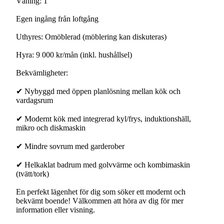
Våning: 1
Egen ingång från loftgång
Uthyres: Omöblerad (möblering kan diskuteras)
Hyra: 9 000 kr/mån (inkl. hushållsel)
Bekvämligheter:
✔ Nybyggd med öppen planlösning mellan kök och
vardagsrum
✔ Modernt kök med integrerad kyl/frys, induktionshäll,
mikro och diskmaskin
✔ Mindre sovrum med garderober
✔ Helkaklat badrum med golvvärme och kombimaskin
(tvätt/tork)
En perfekt lägenhet för dig som söker ett modernt och
bekvämt boende! Välkommen att höra av dig för mer
information eller visning.