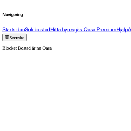
Navigering
Startsidan
Sök bostad
Hitta hyresgäst
Qasa Premium
Hjälp
A
Svenska
Blocket Bostad är nu Qasa