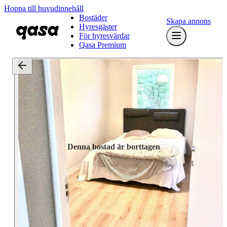
Hoppa till huvudinnehåll
Bostäder
Skapa annons
Hyresgäster
För hyresvärdar
Qasa Premium
Denna bostad är borttagen