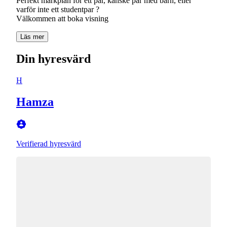
Perfekt markplan för ett par, kanske par med barn, eller
varför inte ett studentpar ?
Välkommen att boka visning
Läs mer
Din hyresvärd
H
Hamza
Verifierad hyresvärd