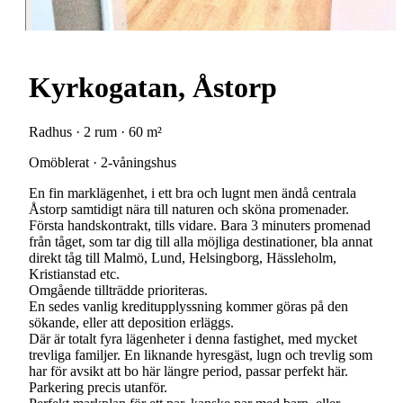
Kyrkogatan, Åstorp
Radhus · 2 rum · 60 m²
Omöblerat · 2-våningshus
En fin marklägenhet, i ett bra och lugnt men ändå centrala
Åstorp samtidigt nära till naturen och sköna promenader.
Första handskontrakt, tills vidare. Bara 3 minuters promenad
från tåget, som tar dig till alla möjliga destinationer, bla annat
direkt tåg till Malmö, Lund, Helsingborg, Hässleholm,
Kristianstad etc.
Omgående tillträdde prioriteras.
En sedes vanlig kreditupplyssning kommer göras på den
sökande, eller att deposition erläggs.
Där är totalt fyra lägenheter i denna fastighet, med mycket
trevliga familjer. En liknande hyresgäst, lugn och trevlig som
har för avsikt att bo här längre period, passar perfekt här.
Parkering precis utanför.