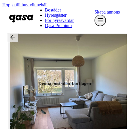
Hoppa till huvudinnehåll
Bostäder
Skapa annons
Hyresgäster
För hyresvärdar
Qasa Premium
Denna bostad är borttagen