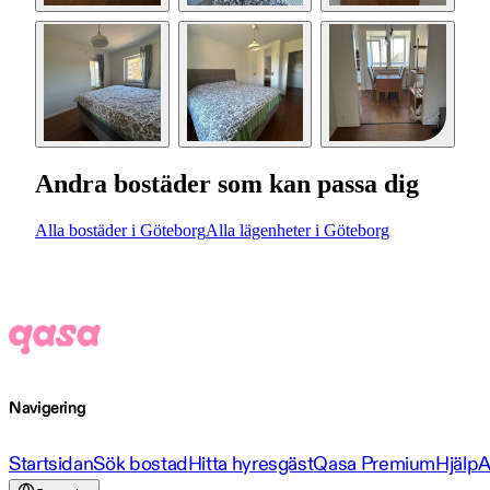
Andra bostäder som kan passa dig
Alla bostäder i Göteborg
Alla lägenheter i Göteborg
Navigering
Startsidan
Sök bostad
Hitta hyresgäst
Qasa Premium
Hjälp
A