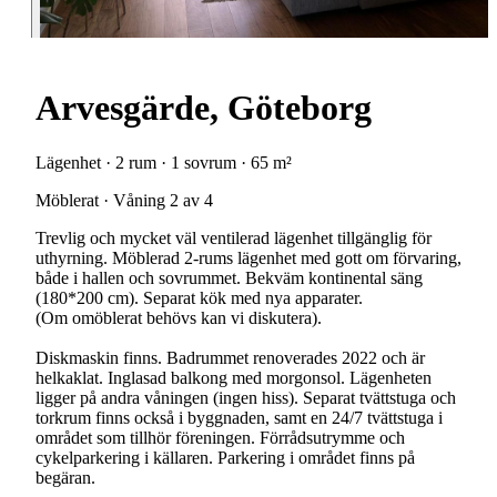
Arvesgärde, Göteborg
Lägenhet · 2 rum · 1 sovrum · 65 m²
Möblerat · Våning 2 av 4
Trevlig och mycket väl ventilerad lägenhet tillgänglig för
uthyrning. Möblerad 2-rums lägenhet med gott om förvaring,
både i hallen och sovrummet. Bekväm kontinental säng
(180*200 cm). Separat kök med nya apparater.
(Om omöblerat behövs kan vi diskutera).
Diskmaskin finns. Badrummet renoverades 2022 och är
helkaklat. Inglasad balkong med morgonsol. Lägenheten
ligger på andra våningen (ingen hiss). Separat tvättstuga och
torkrum finns också i byggnaden, samt en 24/7 tvättstuga i
området som tillhör föreningen. Förrådsutrymme och
cykelparkering i källaren. Parkering i området finns på
begäran.