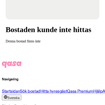
Bostaden kunde inte hittas
Denna bostad finns inte
Navigering
Startsidan
Sök bostad
Hitta hyresgäst
Qasa Premium
Hjälp
A
Svenska