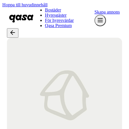
Hoppa till huvudinnehåll
Bostäder
Skapa annons
Hyresgäster
För hyresvärdar
Qasa Premium