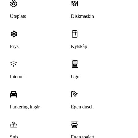
Uteplats
Diskmaskin
Frys
Kylskåp
Internet
Ugn
Parkering ingår
Egen dusch
Spis
Egen toalett