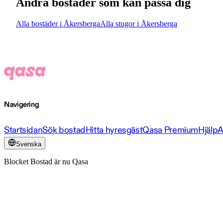
Andra bostäder som kan passa dig
Alla bostäder i Åkersberga
Alla stugor i Åkersberga
Navigering
Startsidan
Sök bostad
Hitta hyresgäst
Qasa Premium
Hjälp
A
Svenska
Blocket Bostad är nu Qasa