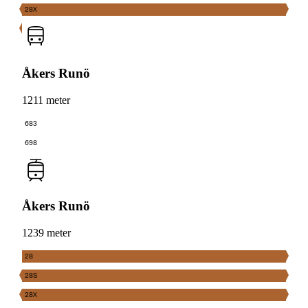
28X
Åkers Runö
1211 meter
683
698
Åkers Runö
1239 meter
28
28S
28X