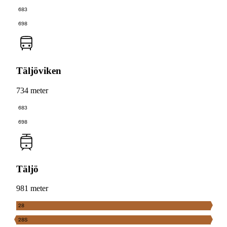
683
698
Täljöviken
734 meter
683
698
Täljö
981 meter
28
28S