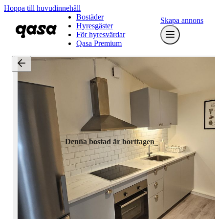
Hoppa till huvudinnehåll
Bostäder
Skapa annons
Hyresgäster
För hyresvärdar
Qasa Premium
Denna bostad är borttagen