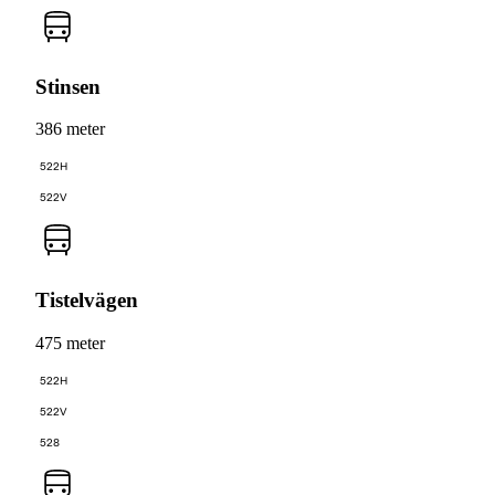
Stinsen
386 meter
522H
522V
Tistelvägen
475 meter
522H
522V
528