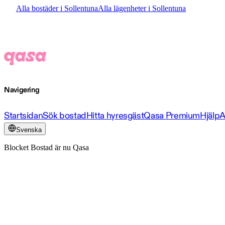
Alla bostäder i Sollentuna
Alla lägenheter i Sollentuna
Navigering
Startsidan
Sök bostad
Hitta hyresgäst
Qasa Premium
Hjälp
A
Svenska
Blocket Bostad är nu Qasa