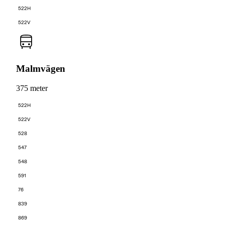
522H
522V
Malmvägen
375 meter
522H
522V
528
547
548
591
76
839
869