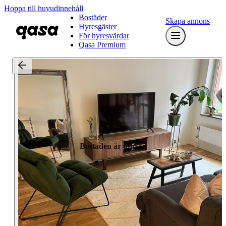
Hoppa till huvudinnehåll
Bostäder
Skapa annons
Hyresgäster
För hyresvärdar
Qasa Premium
Bostaden är uthyrd