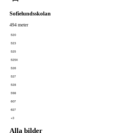
Sofielundsskolan
494 meter
520
523
525
525X
526
527
528
598
607
627
+3
Alla bilder