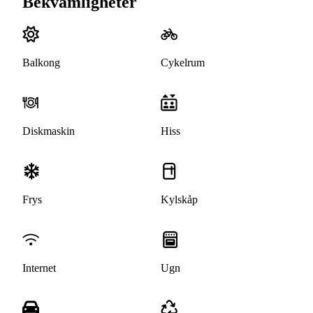
Bekvämligheter
Balkong
Cykelrum
Diskmaskin
Hiss
Frys
Kylskåp
Internet
Ugn