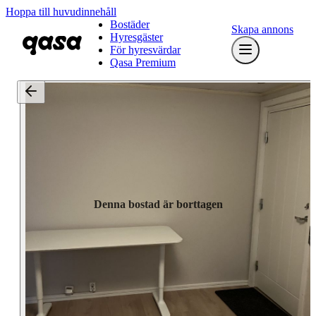
Hoppa till huvudinnehåll
Bostäder
Skapa annons
Hyresgäster
För hyresvärdar
Qasa Premium
Denna bostad är borttagen