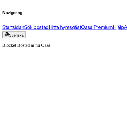
Navigering
Startsidan
Sök bostad
Hitta hyresgäst
Qasa Premium
Hjälp
A
Svenska
Blocket Bostad är nu Qasa