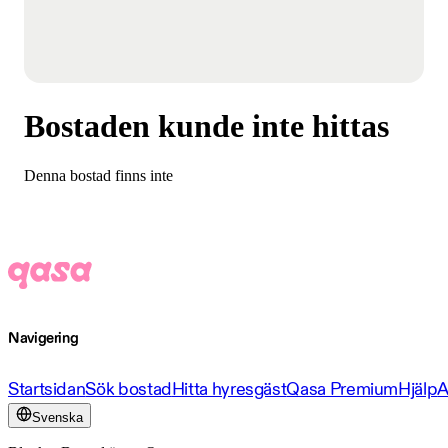
Bostaden kunde inte hittas
Denna bostad finns inte
Navigering
Startsidan
Sök bostad
Hitta hyresgäst
Qasa Premium
Hjälp
A
Svenska