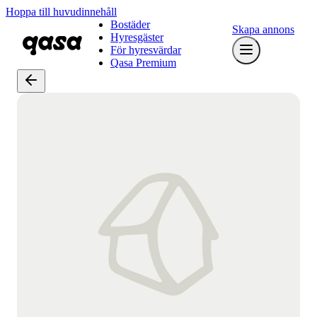
Hoppa till huvudinnehåll
Bostäder
Skapa annons
Hyresgäster
För hyresvärdar
Qasa Premium