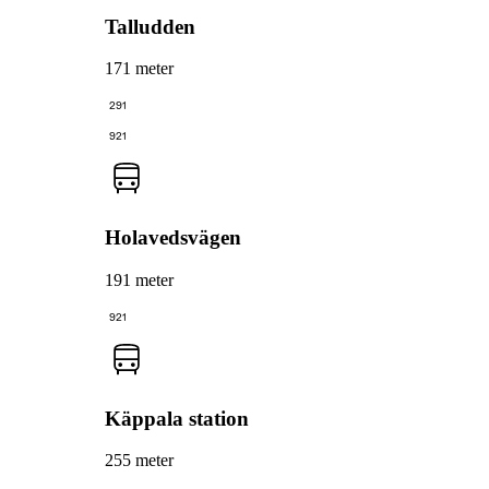
Talludden
171 meter
291
921
Holavedsvägen
191 meter
921
Käppala station
255 meter