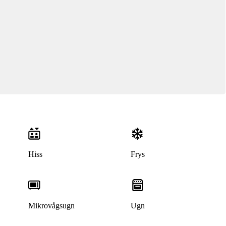
Hiss
Frys
Mikrovågsugn
Ugn