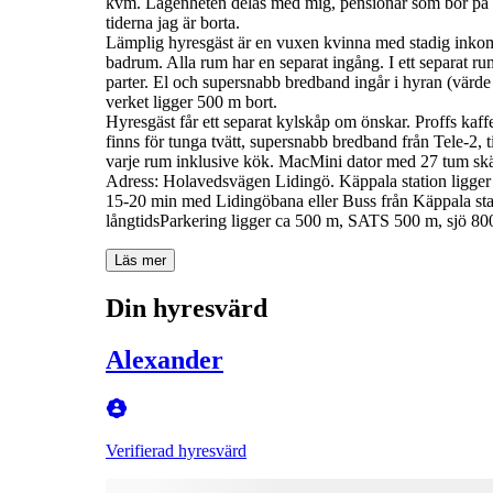
kvm. Lägenheten delas med mig, pensionär som bor på ann
tiderna jag är borta.
Lämplig hyresgäst är en vuxen kvinna med stadig inko
badrum. Alla rum har en separat ingång. I ett separat ru
parter. El och supersnabb bredband ingår i hyran (värd
verket ligger 500 m bort.
Hyresgäst får ett separat kylskåp om önskar. Proffs kaf
finns för tunga tvätt, supersnabb bredband från Tele-2, 
varje rum inklusive kök. MacMini dator med 27 tum skä
Adress: Holavedsvägen Lidingö. Käppala station ligger
15-20 min med Lidingöbana eller Buss från Käppala stat
Läs mer
Din hyresvärd
Alexander
Verifierad hyresvärd