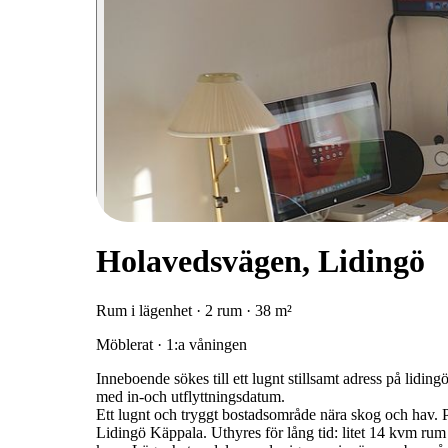
Holavedsvägen, Lidingö
Rum i lägenhet · 2 rum · 38 m²
Möblerat · 1:a våningen
Inneboende sökes till ett lugnt stillsamt adress på lidin
med in-och utflyttningsdatum.
Ett lugnt och tryggt bostadsområde nära skog och hav. Perf
Lidingö Käppala. Uthyres för lång tid: litet 14 kvm rum