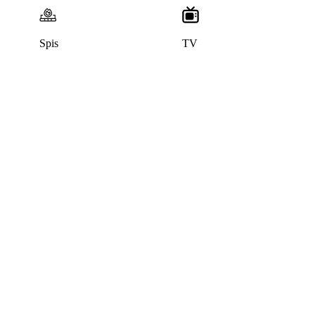
Spis
TV
Denna bostad är borttagen