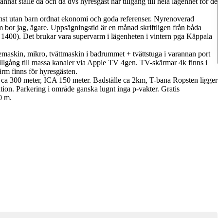
at ställe då och då dvs hyresgäst har tillgång till hela lägenhet för de
mst utan barn ordnat ekonomi och goda referenser. Nyrenoverad
m bor jag, ägare. Uppsägningstid är en månad skriftligen från båda
e 1400). Det brukar vara supervarm i lägenheten i vintern pga Käppala
femaskin, mikro, tvättmaskin i badrummet + tvättstuga i varannan port
tillgång till massa kanaler via Apple TV 4gen. TV-skärmar 4k finns i
rm finns för hyresgästen.
 ca 300 meter, ICA 150 meter. Badställe ca 2km, T-bana Ropsten ligger
ion. Parkering i område ganska lugnt inga p-vakter. Gratis