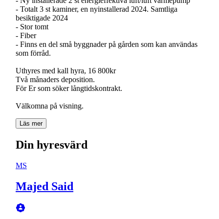
- Ny installerade 2 st energieffektiva luft/luft värmepump
- Totalt 3 st kaminer, en nyinstallerad 2024. Samtliga
besiktigade 2024
- Stor tomt
- Fiber
- Finns en del små byggnader på gården som kan användas
som förråd.
Uthyres med kall hyra, 16 800kr
Två månaders deposition.
För Er som söker långtidskontrakt.
Välkomna på visning.
Läs mer
Din hyresvärd
MS
Majed Said