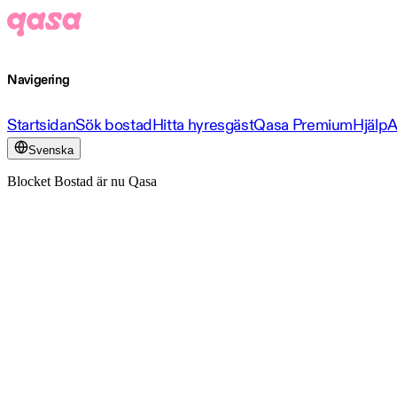
Navigering
Startsidan
Sök bostad
Hitta hyresgäst
Qasa Premium
Hjälp
A
Svenska
Blocket Bostad är nu Qasa