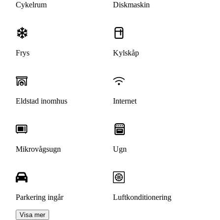
Cykelrum
Diskmaskin
Frys
Kylskåp
Eldstad inomhus
Internet
Mikrovågsugn
Ugn
Parkering ingår
Luftkonditionering
Visa mer