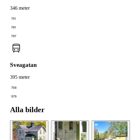
346 meter
751
761
797
Sveagatan
395 meter
758
979
Alla bilder