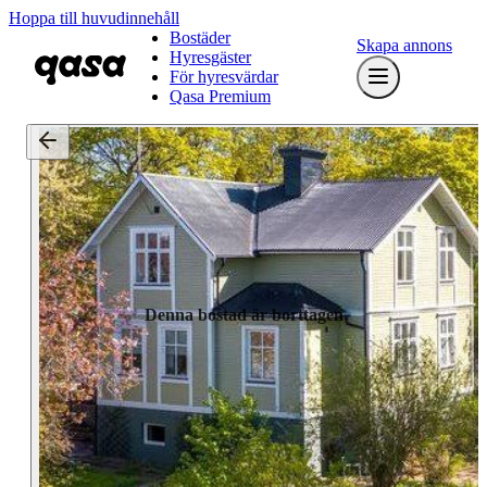
Hoppa till huvudinnehåll
Bostäder
Skapa annons
Hyresgäster
För hyresvärdar
Qasa Premium
Denna bostad är borttagen