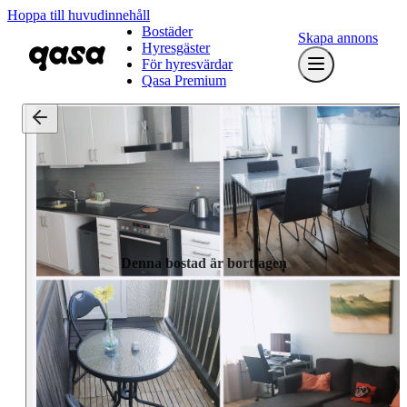
Hoppa till huvudinnehåll
Bostäder
Skapa annons
Hyresgäster
För hyresvärdar
Qasa Premium
Denna bostad är borttagen