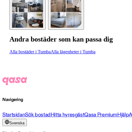
Andra bostäder som kan passa dig
Alla bostäder i Tumba
Alla lägenheter i Tumba
Navigering
Startsidan
Sök bostad
Hitta hyresgäst
Qasa Premium
Hjälp
A
Svenska