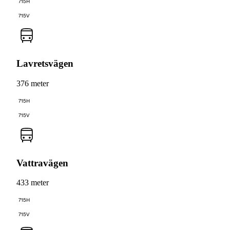
715H
715V
Lavretsvägen
376 meter
715H
715V
Vattravägen
433 meter
715H
715V