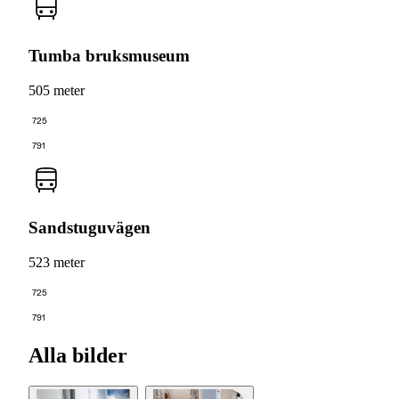
Tumba bruksmuseum
505 meter
725
791
Sandstuguvägen
523 meter
725
791
Alla bilder