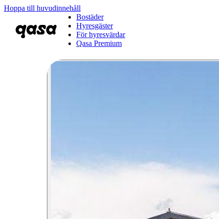
Hoppa till huvudinnehåll
Bostäder
Hyresgäster
För hyresvärdar
Qasa Premium