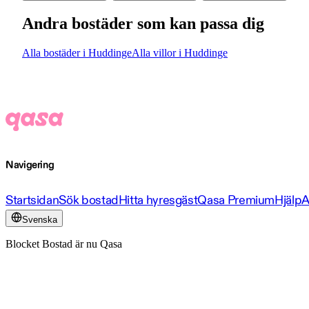
Andra bostäder som kan passa dig
Alla bostäder i Huddinge
Alla villor i Huddinge
Navigering
Startsidan
Sök bostad
Hitta hyresgäst
Qasa Premium
Hjälp
A
Svenska
Blocket Bostad är nu Qasa