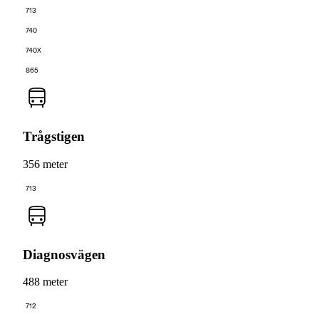
713
740
740X
865
Trågstigen
356 meter
713
Diagnosvägen
488 meter
712