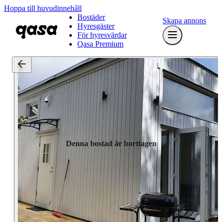
Hoppa till huvudinnehåll
Bostäder
Skapa annons
Hyresgäster
För hyresvärdar
Qasa Premium
Denna bostad är borttagen