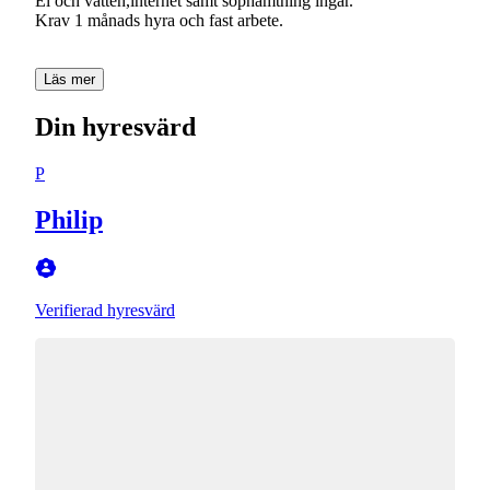
El och vatten,internet samt sophämtning ingår.
Krav 1 månads hyra och fast arbete.
Läs mer
Din hyresvärd
P
Philip
Verifierad hyresvärd