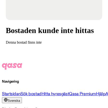
Bostaden kunde inte hittas
Denna bostad finns inte
Navigering
Startsidan
Sök bostad
Hitta hyresgäst
Qasa Premium
Hjälp
A
Svenska