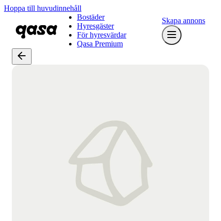
Hoppa till huvudinnehåll
Bostäder
Skapa annons
Hyresgäster
För hyresvärdar
Qasa Premium