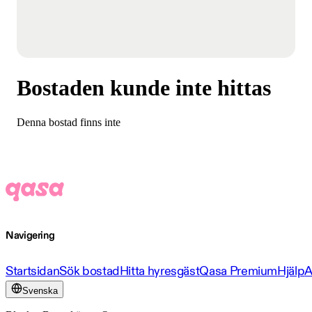
Bostaden kunde inte hittas
Denna bostad finns inte
Navigering
Startsidan
Sök bostad
Hitta hyresgäst
Qasa Premium
Hjälp
A
Svenska