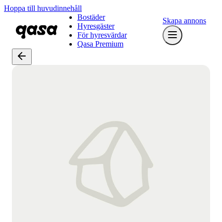
Hoppa till huvudinnehåll
Bostäder
Skapa annons
Hyresgäster
För hyresvärdar
Qasa Premium