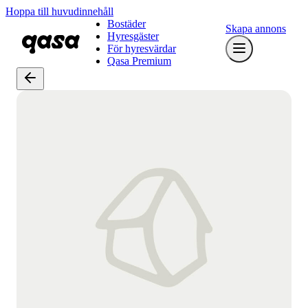
Hoppa till huvudinnehåll
Bostäder
Skapa annons
Hyresgäster
För hyresvärdar
Qasa Premium