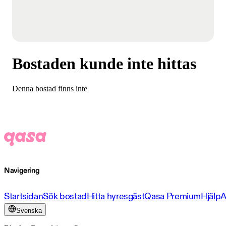
Bostaden kunde inte hittas
Denna bostad finns inte
Navigering
Startsidan
Sök bostad
Hitta hyresgäst
Qasa Premium
Hjälp
A
Svenska