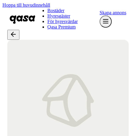
Hoppa till huvudinnehåll
Bostäder
Skapa annons
Hyresgäster
För hyresvärdar
Qasa Premium