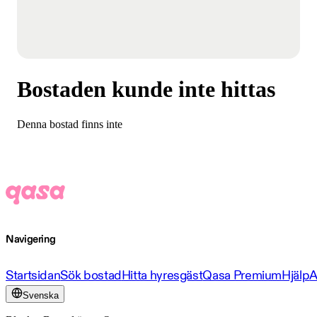
Bostaden kunde inte hittas
Denna bostad finns inte
Navigering
Startsidan
Sök bostad
Hitta hyresgäst
Qasa Premium
Hjälp
A
Svenska